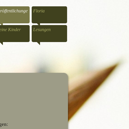
röffentlichunge
Floria
ine Kinder
Lesungen
gen: