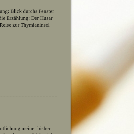
ung: Blick durchs Fenster
die Erzählung: Der Husar
Reise zur Thymianinsel
entlichung meiner bisher